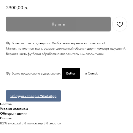
3900,00
р.
Купить
Футболка из тонкого джерси с V-образным вырезом в стиле casual.
Мягкая, но плотная ткань создает деликатный объем и дарит комфорт ощущений.
Верхняя часть футболки обработана дополнительным слоем ткани.
Футболка предсталена в двух цветах:
Butter
и Camel.
Обсудить товар в WhatsApp
Состав
Уход за изделием
Обмеры изделия
Состав
82% вискоза,15% полиэстер,3% эластан