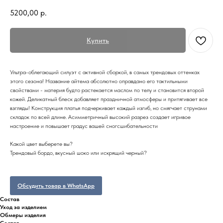
5200,00
р.
Купить
Ультра-облегающий силуэт с активной сборкой, в самых трендовых оттенках
этого сезона! Название айтема абсолютно оправдано его тактильными
свойствами - материя будто растекается маслом по телу и становится второй
кожей. Деликатный блеск добавляет праздничной атмосферы и притягивает все
взгляды! Конструкция платья подчеркивает каждый изгиб, но смягчает струнами
складок по всей длине. Асимметричный высокий разрез создает игривое
настроение и повышает градус вашей сногсшибательности
Какой цвет выберете вы?
Трендовый бордо, вкусный шоко или искрящий черный?
Обсудить товар в WhatsApp
Состав
Уход за изделием
Обмеры изделия
Состав