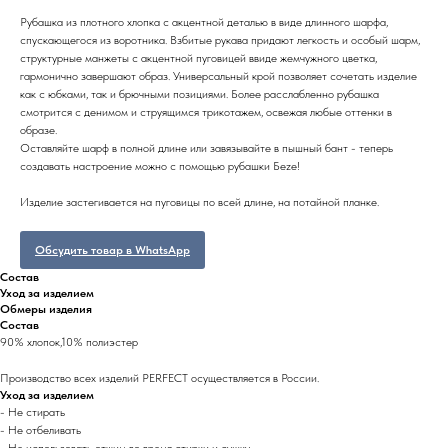
Рубашка из плотного хлопка с акцентной деталью в виде длинного шарфа,
спускающегося из воротника. Взбитые рукава придают легкость и особый шарм,
структурные манжеты с акцентной пуговицей ввиде жемчужного цветка,
гармонично завершают образ. Универсальный крой позволяет сочетать изделие
как с юбками, так и брючными позициями. Более расслабленно рубашка
смотрится с денимом и струящимся трикотажем, освежая любые оттенки в
образе.
Оставляйте шарф в полной длине или завязывайте в пышный бант - теперь
создавать настроение можно с помощью рубашки Беzе!
Изделие застегивается на пуговицы по всей длине, на потайной планке.
Обсудить товар в WhatsApp
Состав
Уход за изделием
Обмеры изделия
Состав
90% хлопок,10% полиэстер
Производство всех изделий PERFECT осуществляется в России.
Уход за изделием
- Не стирать
- Не отбеливать
- Не использовать отжим во время стирки и сушку