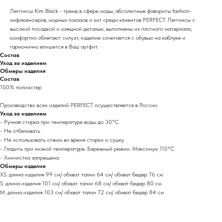
Леггинсы Kim Black - тренд в сфере моды, абсолютные фавориты fashion-
инфлюенсеров, модных показов и хит среди клиентов PERFECT. Леггинсы с
высокой посадкой и изящной деталью, выполнены из плотного материала,
комфортно облегают силуэт, изделие сочетается с обувью на каблуке и
гармонично впишется в Ваш аутфит.
Состав
Уход за изделием
Обмеры изделия
Состав
100% полиэстер
Производство всех изделий PERFECT осуществляется в России.
Уход за изделием
- Ручная стирка при температуре воды до 30°C
- Не отбеливать
- Не использовать отжим во время стирки и сушку
- Гладить при низкой температуре. Бережный режим. Максимум 110°C
- Химчистка запрещена
Обмеры изделия
XS: длина изделия 99 см/ обхват талии 64 см/ обхват бедер 76 см
S: длина изделия 101 см/ обхват талии 68 см/ обхват бедер 80 см
M: длина изделия 103 см/ обхват талии 72 см/ обхват бедер 84 см