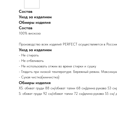
Состав
Уход за изделием
Обмеры изделия
Состав
100% вискоза
Производство всех изделий PERFECT осуществляется в России
Уход за изделием
- Не стирать
- Не отбеливать
- Не использовать отжим во время стирки и сушку
- Гладить при низкой температуре. Бережный режим. Максиму
- Сухая чистка(химчистка)
Обмеры изделия
XS: обхват груди 88 см/обхват талии 68 см/длина рукава 53 см
S: обхват груди 92 см/обхват талии 72 см/длина рукава 55 см/