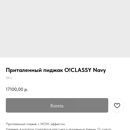
Приталенный пиджак O!CLASSY Navy
SKU:
17100,00
р.
Купить
Приталенный пиджак с WOW-эффектом.
Изделие, в котором сочетается классика и актуальные тренды. О-силуэт,