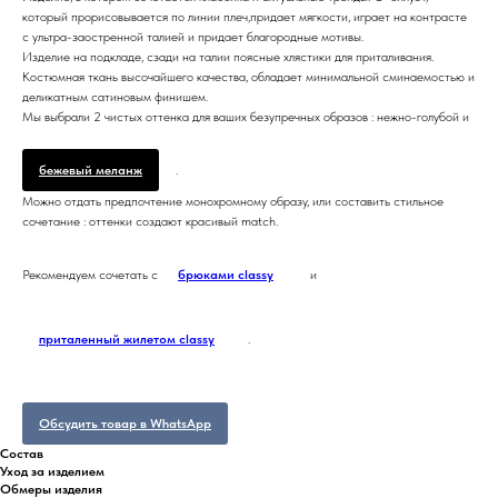
который прорисовывается по линии плеч,придает мягкости, играет на контрасте
с ультра-заостренной талией и придает благородные мотивы.
Изделие на подкладе, сзади на талии поясные хлястики для приталивания.
Костюмная ткань высочайшего качества, обладает минимальной сминаемостью и
деликатным сатиновым финишем.
Мы выбрали 2 чистых оттенка для ваших безупречных образов : нежно-голубой и
бежевый меланж
.
Можно отдать предпочтение монохромному образу, или составить стильное
сочетание : оттенки создают красивый match.
Рекомендуем сочетать с
брюками classy
и
приталенный жилетом classy
.
Обсудить товар в WhatsApp
Состав
Уход за изделием
Обмеры изделия