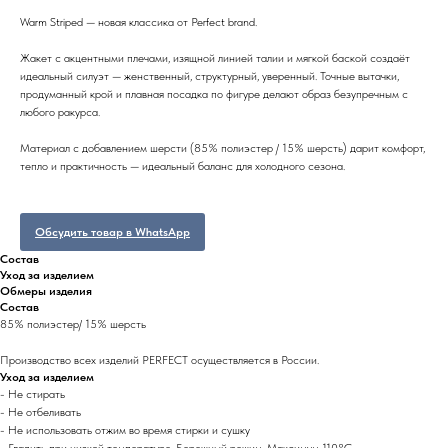
Warm Striped — новая классика от Perfect brand.
Жакет с акцентными плечами, изящной линией талии и мягкой баской создаёт
идеальный силуэт — женственный, структурный, уверенный. Точные вытачки,
продуманный крой и плавная посадка по фигуре делают образ безупречным с
любого ракурса.
Материал с добавлением шерсти (85% полиэстер / 15% шерсть) дарит комфорт,
тепло и практичность — идеальный баланс для холодного сезона.
Обсудить товар в WhatsApp
Состав
Уход за изделием
Обмеры изделия
Состав
85% полиэстер/ 15% шерсть
Производство всех изделий PERFECT осуществляется в России.
Уход за изделием
- Не стирать
- Не отбеливать
- Не использовать отжим во время стирки и сушку
- Гладить при низкой температуре. Бережный режим. Максимум 110°C