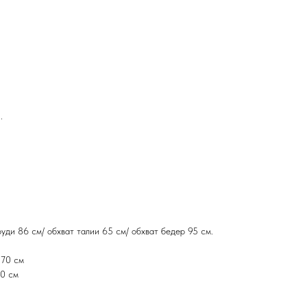
.
уди 86 см/ обхват талии 65 см/ обхват бедер 95 см.
 70 см
70 см