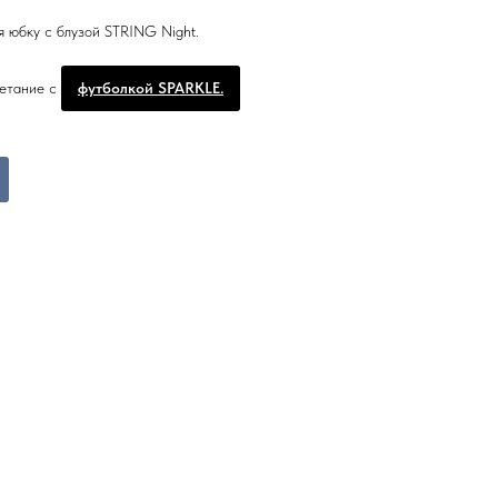
я юбку с блузой STRING Night.
четание с
футболкой SPARKLE.