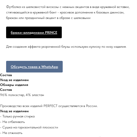
Футболка из шелковистой вискозы с нежным акцентов в виде кружевной вставки,
стягивающейся в кружевной бант - красивое дополнение к базовым джинсам,
брюкам или праздничный акцент в образе с шелковыми
брюки-алладинами PRINCE
Для создания эффекта укороченной блузы используем кулиску по низу изделия.
Обсудить товар в WhatsApp
Состав
Уход за изделием
Обмеры изделия
Состав
96% полиэстер, 4% эластан
Производство всех изделий PERFECT осуществляется в России.
Уход за изделием
- Только ручная стирка
- Не отбеливать
- Сушка на горизонтальной плоскости
- Не отжимать