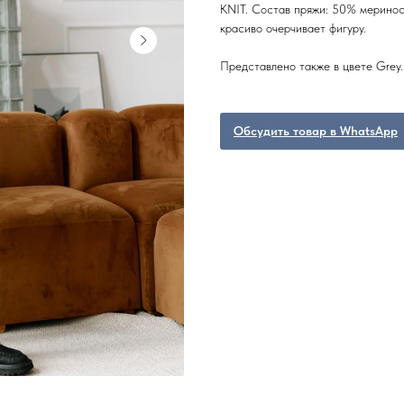
KNIT. Состав пряжи: 50% меринос
красиво очерчивает фигуру.
Представлено также в цвете Grey.
Обсудить товар в WhatsApp