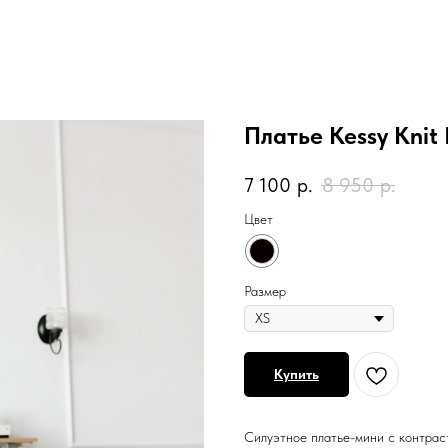
Платье Kessy Knit 
7 100
р.
8 950
р.
Цвет
Размер
Купить
Силуэтное платье-мини с контрас