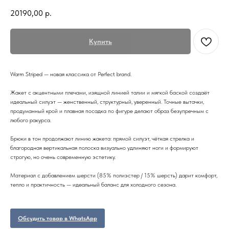
20190,00
р.
Купить
Warm Striped — новая классика от Perfect brand.
Жакет с акцентными плечами, изящной линией талии и мягкой баской создаёт
идеальный силуэт — женственный, структурный, уверенный. Точные вытачки,
продуманный крой и плавная посадка по фигуре делают образ безупречным с
любого ракурса.
Брюки в тон продолжают линию жакета: прямой силуэт, чёткая стрелка и
благородная вертикальная полоска визуально удлиняют ноги и формируют
строгую, но очень современную эстетику.
Материал с добавлением шерсти (85% полиэстер / 15% шерсть) дарит комфорт,
тепло и практичность — идеальный баланс для холодного сезона.
Обсудить товар в WhatsApp