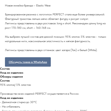
Новая линейка бренда – Elastic Wear.
Брендированная резинка с логотипом PERFECT стала еще более универсальной.
Фактурный трикотаж-лапша мягко облегает фигуру и рисует силуэт.
Леггинсы представлены в двух ростовках: long и short. Рекомендуем длину long на
рост 170-180 см, short – 160-168 см.
Мы выбрали лучший состав для данной позиции: 95% хлопок 5% эластан - только
натуральные нити, максимальная эластичность и мягкая фактурность.
Леггинсы представлены в двух оттенках: цвет загара (Tan) и белый (White).
Обсудить товар в WhatsApp
Состав
Уход за изделием
Обмеры изделия
Состав
95% хлопок/ 5% эластан
Производство всех изделий PERFECT осуществляется в России.
Уход за изделием
- Деликатная стирка до 30°C
- Не отбеливать
- Гладить при низкой температуре. Бережный режим. Максимум 110°C