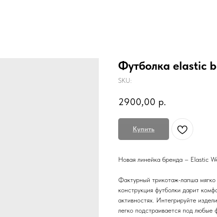
Футболка elastic 
SKU:
2900,00
р.
Купить
Новая линейка бренда – Elastic We
Фактурный трикотаж-лапша мягко 
конструкция футболки дарит комфо
активностях. Интегрируйте издели
легко подстраивается под любые 