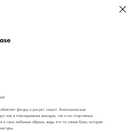
base
ar.
облегает фигуру и рисует силуэт. Анатомическая
рт, как в повседневных выходах, так и на спортивных
е в свои любимые образы, ведь это та самая база, которая
фактуры.